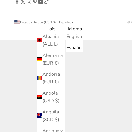
Estados Unidos (USD $)
Español
© 
País
Idioma
Albania
English
(ALL L)
Español
Alemania
(EUR €)
Andorra
(EUR €)
Angola
(USD $)
Anguila
(XCD $)
Antigua y