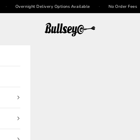
·
·
Overnight Delivery Options Available
No Order Fees
Bullseye Sneaker Boutique