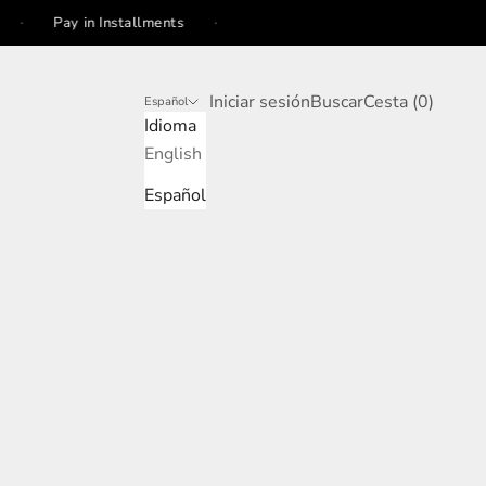
·
Pay in Installments
Iniciar sesión
Buscar
Cesta
Iniciar sesión
Buscar
Cesta (
0
)
Español
Idioma
English
Español