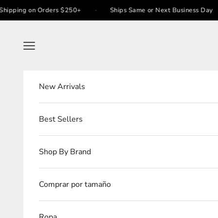
Ir al contenido
·
·
ng on Orders $250+
Ships Same or Next Business Day
Menú
New Arrivals
Best Sellers
Shop By Brand
Comprar por tamaño
Ropa