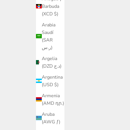
Barbuda
(XCD $)
Arabia
Saudí
(SAR
ر.س)
Argelia
(DZD د.ج)
Argentina
(USD $)
Armenia
(AMD դր.)
Aruba
(AWG ƒ)