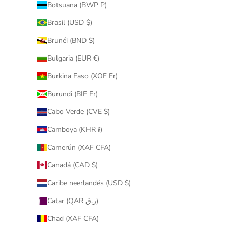
Botsuana (BWP P)
Brasil (USD $)
Brunéi (BND $)
Bulgaria (EUR €)
Burkina Faso (XOF Fr)
Burundi (BIF Fr)
Cabo Verde (CVE $)
Camboya (KHR ៛)
Camerún (XAF CFA)
Canadá (CAD $)
Caribe neerlandés (USD $)
Catar (QAR ر.ق)
Chad (XAF CFA)