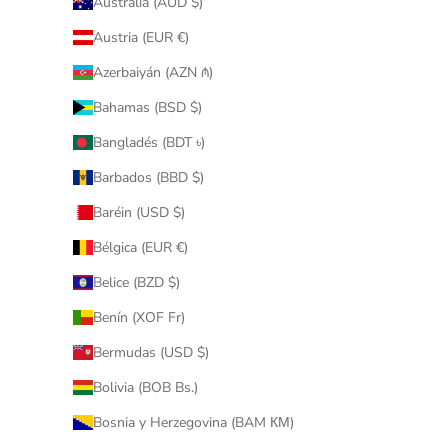
Australia (AUD $)
Austria (EUR €)
Azerbaiyán (AZN ₼)
Bahamas (BSD $)
Bangladés (BDT ৳)
Barbados (BBD $)
Baréin (USD $)
Bélgica (EUR €)
Belice (BZD $)
Benín (XOF Fr)
Bermudas (USD $)
Bolivia (BOB Bs.)
Bosnia y Herzegovina (BAM КМ)