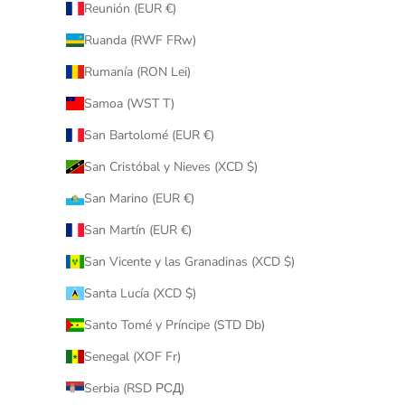
Reunión (EUR €)
Ruanda (RWF FRw)
Rumanía (RON Lei)
Samoa (WST T)
San Bartolomé (EUR €)
San Cristóbal y Nieves (XCD $)
San Marino (EUR €)
San Martín (EUR €)
San Vicente y las Granadinas (XCD $)
Santa Lucía (XCD $)
Santo Tomé y Príncipe (STD Db)
Senegal (XOF Fr)
Serbia (RSD РСД)