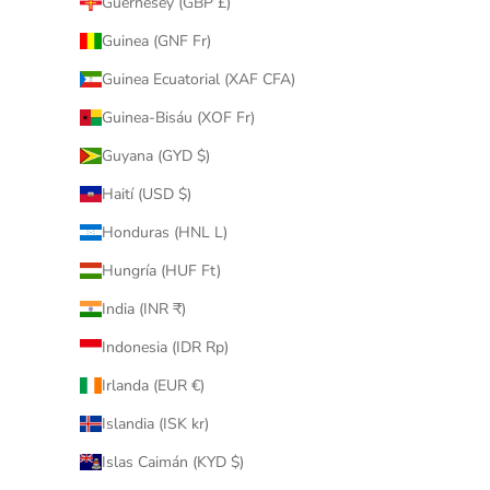
Guernesey (GBP £)
Guinea (GNF Fr)
Guinea Ecuatorial (XAF CFA)
Guinea-Bisáu (XOF Fr)
Guyana (GYD $)
Haití (USD $)
Honduras (HNL L)
Hungría (HUF Ft)
India (INR ₹)
Indonesia (IDR Rp)
Irlanda (EUR €)
Islandia (ISK kr)
Islas Caimán (KYD $)