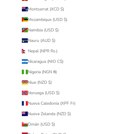
Montserrat (XCD $)
Mozambique (USD $)
Namibia (USD $)
Nauru (AUD $)
Nepal (NPR Rs.)
Nicaragua (NIO C$)
Nigeria (NGN ₦)
Niue (NZD $)
Noruega (USD $)
Nueva Caledonia (XPF Fr)
Nueva Zelanda (NZD $)
Omán (USD $)