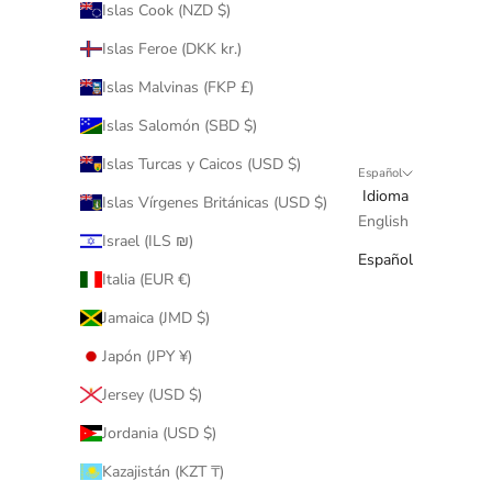
Islas Cook (NZD $)
Islas Feroe (DKK kr.)
Islas Malvinas (FKP £)
Islas Salomón (SBD $)
Islas Turcas y Caicos (USD $)
Español
Idioma
Islas Vírgenes Británicas (USD $)
English
Israel (ILS ₪)
Español
Italia (EUR €)
Jamaica (JMD $)
Japón (JPY ¥)
Jersey (USD $)
Jordania (USD $)
Kazajistán (KZT ₸)