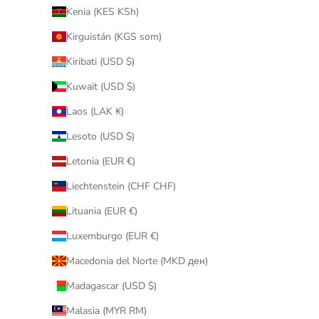
Kenia (KES KSh)
Kirguistán (KGS som)
Kiribati (USD $)
Kuwait (USD $)
Laos (LAK ₭)
Lesoto (USD $)
Letonia (EUR €)
Liechtenstein (CHF CHF)
Lituania (EUR €)
Luxemburgo (EUR €)
Macedonia del Norte (MKD ден)
Madagascar (USD $)
Malasia (MYR RM)