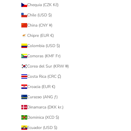
Chequia (CZK Kč)
Chile (USD $)
China (CNY ¥)
Chipre (EUR €)
Colombia (USD $)
Comoras (KMF Fr)
Corea del Sur (KRW ₩)
Costa Rica (CRC ₡)
Croacia (EUR €)
Curazao (ANG ƒ)
Dinamarca (DKK kr.)
Dominica (XCD $)
Ecuador (USD $)