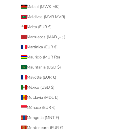
Malaui (MWK MK)
Maldivas (MVR MVR)
Malta (EUR €)
Marruecos (MAD د.م.)
Martinica (EUR €)
Mauricio (MUR ₨)
Mauritania (USD $)
Mayotte (EUR €)
México (USD $)
Moldavia (MDL L)
Mónaco (EUR €)
Mongolia (MNT ₮)
Montenegro (EUR €)