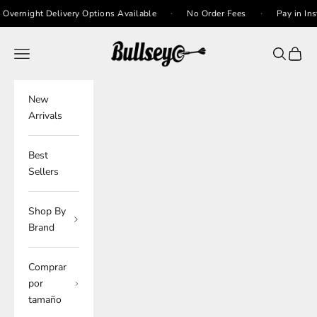
Ir al contenido
·
·
ight Delivery Options Available
No Order Fees
Pay in Installm
Bullseye Sneaker Boutique
Menú
Buscar
Cesta
New
Arrivals
Best
Sellers
Shop By
Brand
Comprar
por
tamaño