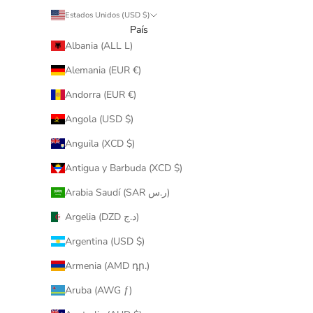
Estados Unidos (USD $)
País
Albania (ALL L)
Alemania (EUR €)
Andorra (EUR €)
Angola (USD $)
Anguila (XCD $)
Antigua y Barbuda (XCD $)
Arabia Saudí (SAR ر.س)
Argelia (DZD د.ج)
Argentina (USD $)
Armenia (AMD դր.)
Aruba (AWG ƒ)