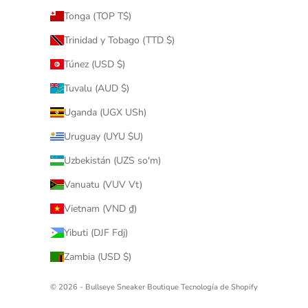
Tonga (TOP T$)
Trinidad y Tobago (TTD $)
Túnez (USD $)
Tuvalu (AUD $)
Uganda (UGX USh)
Uruguay (UYU $U)
Uzbekistán (UZS so'm)
Vanuatu (VUV Vt)
Vietnam (VND ₫)
Yibuti (DJF Fdj)
Zambia (USD $)
© 2026 - Bullseye Sneaker Boutique
Tecnología de Shopify