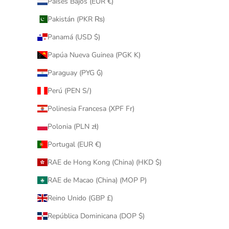
Países Bajos (EUR €)
Pakistán (PKR ₨)
Panamá (USD $)
Papúa Nueva Guinea (PGK K)
Paraguay (PYG ₲)
Perú (PEN S/)
Polinesia Francesa (XPF Fr)
Polonia (PLN zł)
Portugal (EUR €)
RAE de Hong Kong (China) (HKD $)
RAE de Macao (China) (MOP P)
Reino Unido (GBP £)
República Dominicana (DOP $)