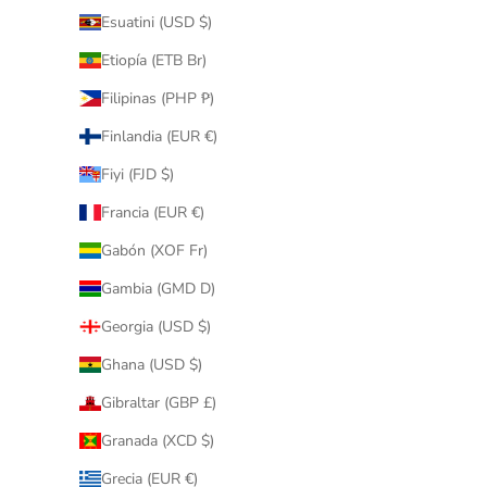
Esuatini (USD $)
Etiopía (ETB Br)
Filipinas (PHP ₱)
Finlandia (EUR €)
Fiyi (FJD $)
Francia (EUR €)
Gabón (XOF Fr)
Gambia (GMD D)
Georgia (USD $)
Ghana (USD $)
Gibraltar (GBP £)
Granada (XCD $)
Grecia (EUR €)