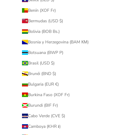
Benín (XOF Fr)
Bermudas (USD $)
Bolivia (BOB Bs.)
Bosnia y Herzegovina (BAM КМ)
Botsuana (BWP P)
Brasil (USD $)
Brunéi (BND $)
Bulgaria (EUR €)
Burkina Faso (XOF Fr)
Burundi (BIF Fr)
Cabo Verde (CVE $)
Camboya (KHR ៛)