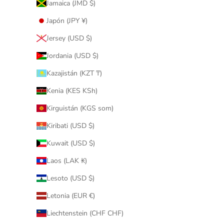
Jamaica (JMD $)
Japón (JPY ¥)
Jersey (USD $)
Jordania (USD $)
Kazajistán (KZT ₸)
Kenia (KES KSh)
Kirguistán (KGS som)
Kiribati (USD $)
Kuwait (USD $)
Laos (LAK ₭)
Lesoto (USD $)
Letonia (EUR €)
Liechtenstein (CHF CHF)