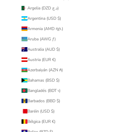
Argelia (DZD د.ج)
Argentina (USD $)
Armenia (AMD դր.)
Aruba (AWG ƒ)
Australia (AUD $)
Austria (EUR €)
Azerbaiyán (AZN ₼)
Bahamas (BSD $)
Bangladés (BDT ৳)
Barbados (BBD $)
Baréin (USD $)
Bélgica (EUR €)
Belice (BZD $)