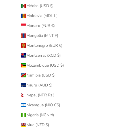
México (USD $)
Moldavia (MDL L)
Mónaco (EUR €)
Mongolia (MNT ₮)
Montenegro (EUR €)
Montserrat (XCD $)
Mozambique (USD $)
Namibia (USD $)
Nauru (AUD $)
Nepal (NPR Rs.)
Nicaragua (NIO C$)
Nigeria (NGN ₦)
Niue (NZD $)