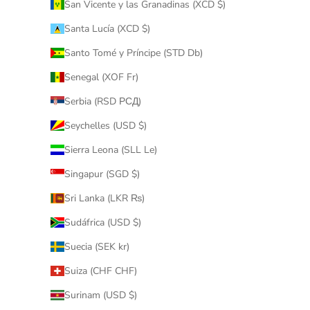
San Vicente y las Granadinas (XCD $)
Santa Lucía (XCD $)
Santo Tomé y Príncipe (STD Db)
Senegal (XOF Fr)
Serbia (RSD РСД)
Seychelles (USD $)
Sierra Leona (SLL Le)
Singapur (SGD $)
Sri Lanka (LKR ₨)
Sudáfrica (USD $)
Suecia (SEK kr)
Suiza (CHF CHF)
Surinam (USD $)