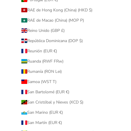
RAE de Hong Kong (China) (HKD $)
RAE de Macao (China) (MOP P)
Reino Unido (GBP £)
República Dominicana (DOP $)
Reunión (EUR €)
Ruanda (RWF FRw)
Rumanía (RON Lei)
Samoa (WST T)
San Bartolomé (EUR €)
San Cristóbal y Nieves (XCD $)
San Marino (EUR €)
San Martín (EUR €)