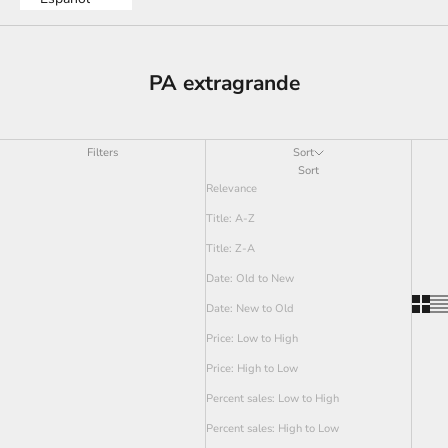
PA extragrande
Filters
Sort
Sort
Relevance
Title: A-Z
Title: Z-A
Date: Old to New
Date: New to Old
Price: Low to High
Price: High to Low
Percent sales: Low to High
Percent sales: High to Low