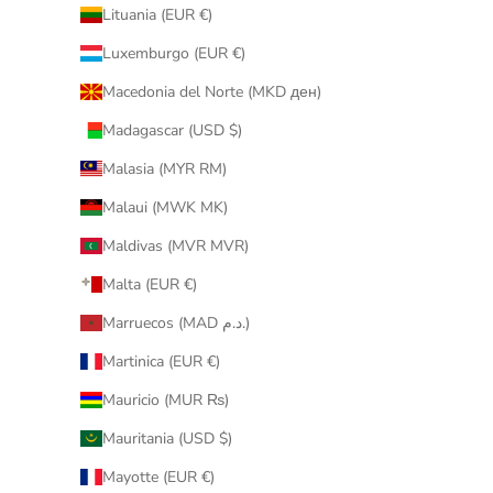
Lituania (EUR €)
Luxemburgo (EUR €)
Macedonia del Norte (MKD ден)
Madagascar (USD $)
Malasia (MYR RM)
Malaui (MWK MK)
Maldivas (MVR MVR)
Malta (EUR €)
Marruecos (MAD د.م.)
Martinica (EUR €)
Mauricio (MUR ₨)
Mauritania (USD $)
Mayotte (EUR €)