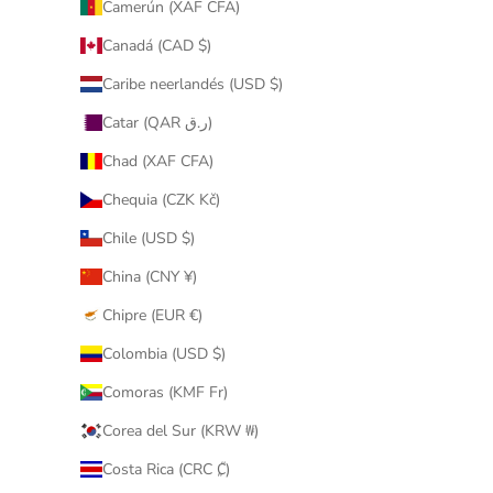
Camerún (XAF CFA)
Canadá (CAD $)
Caribe neerlandés (USD $)
Catar (QAR ر.ق)
Chad (XAF CFA)
Chequia (CZK Kč)
Chile (USD $)
China (CNY ¥)
Chipre (EUR €)
Colombia (USD $)
Comoras (KMF Fr)
Corea del Sur (KRW ₩)
Costa Rica (CRC ₡)