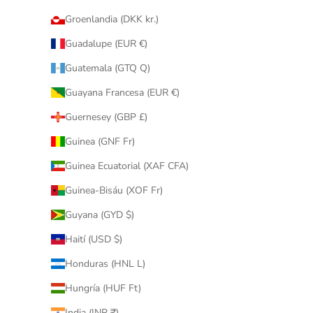
Groenlandia (DKK kr.)
Guadalupe (EUR €)
Guatemala (GTQ Q)
Guayana Francesa (EUR €)
Guernesey (GBP £)
Guinea (GNF Fr)
Guinea Ecuatorial (XAF CFA)
Guinea-Bisáu (XOF Fr)
Guyana (GYD $)
Haití (USD $)
Honduras (HNL L)
Hungría (HUF Ft)
India (INR ₹)