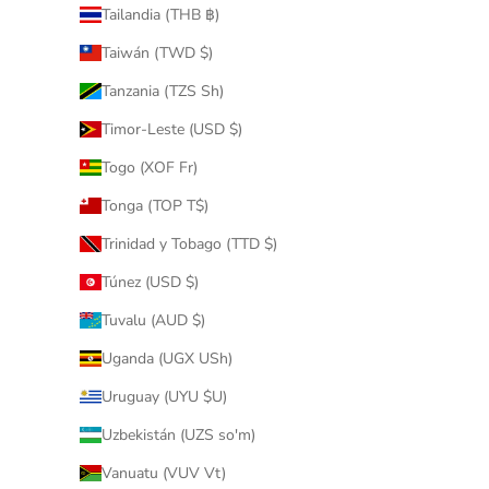
Tailandia (THB ฿)
Taiwán (TWD $)
Tanzania (TZS Sh)
Timor-Leste (USD $)
Togo (XOF Fr)
Tonga (TOP T$)
Trinidad y Tobago (TTD $)
Túnez (USD $)
Tuvalu (AUD $)
Uganda (UGX USh)
Uruguay (UYU $U)
Uzbekistán (UZS so'm)
Vanuatu (VUV Vt)