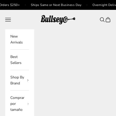
Ir al contenido
·
·
rs $250+
Ships Same or Next Business Day
Overnight Delivery O
Bullseye Sneaker Boutique
Menú
Buscar
Cesta
New
Arrivals
Best
Sellers
Shop By
Brand
Comprar
por
tamaño